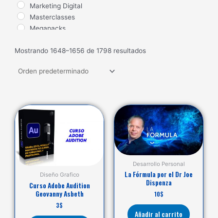
Marketing Digital
Masterclasses
Megapacks
Salud
Mostrando 1648–1656 de 1798 resultados
Seduccion
Trading
Ventas
Desarrollo Personal
La Fórmula por el Dr Joe
Diseño Grafico
Dispenza
Curso Adobe Audition
Geovanny Asbeth
10
$
3
$
Añadir al carrito