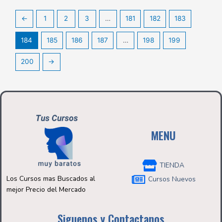
←
1
2
3
…
181
182
183
184
185
186
187
…
198
199
200
→
MENU
TIENDA
Los Cursos mas Buscados al
Cursos Nuevos
mejor Precio del Mercado
Siguenos y Contactanos