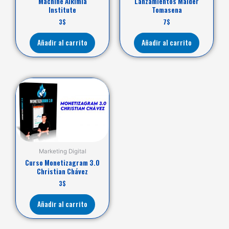
Machine Alkimia
Lanzamientos Maider
Institute
Tomasena
3
$
7
$
Añadir al carrito
Añadir al carrito
Marketing Digital
Curso Monetizagram 3.0
Christian Chávez
3
$
Añadir al carrito