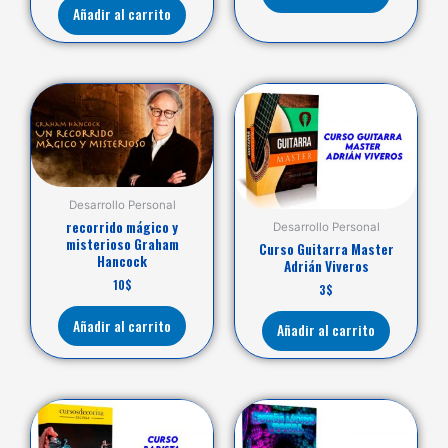
Añadir al carrito
Desarrollo Personal
recorrido mágico y
Desarrollo Personal
misterioso Graham
Curso Guitarra Master
Hancock
Adrián Viveros
10
$
3
$
Añadir al carrito
Añadir al carrito