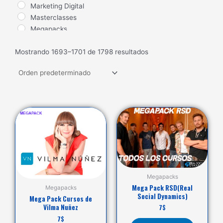
Marketing Digital
Masterclasses
Megapacks
Nuevos Lanzamientos
Mostrando 1693–1701 de 1798 resultados
Salud
Seduccion
Trading
Ventas
Megapacks
Mega Pack RSD(Real
Megapacks
Social Dynamics)
Mega Pack Cursos de
Vilma Nuñez
7
$
7
$